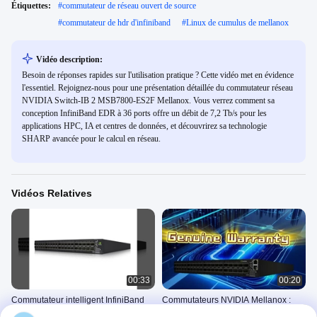
Étiquettes:
#
commutateur de réseau ouvert de source
#
commutateur de hdr d'infiniband
#
Linux de cumulus de mellanox
Vidéo description:
Besoin de réponses rapides sur l'utilisation pratique ? Cette vidéo met en évidence
l'essentiel. Rejoignez-nous pour une présentation détaillée du commutateur réseau
NVIDIA Switch-IB 2 MSB7800-ES2F Mellanox. Vous verrez comment sa
conception InfiniBand EDR à 36 ports offre un débit de 7,2 Tb/s pour les
applications HPC, IA et centres de données, et découvrirez sa technologie
SHARP avancée pour le calcul en réseau.
Vidéos Relatives
00:33
00:20
Commutateur intelligent InfiniBand
Commutateurs NVIDIA Mellanox :
EDR 100 Gb/s à gestion externe non
Spectrum Ethernet & InfiniBand pour