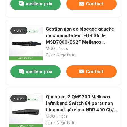
meilleur prix
Contact
Gestion non de blocage gauche
du commutateur EDR 36 de
MSB7800-ES2F Mellanox
Infiniband
MOQ：1pcs
Prix：Negotiate
meilleur prix
Contact
Quantum-2 QM9700 Mellanox
Infiniband Switch 64 ports non
bloquant géré par NDR 400 Gb/S
MQM9700-NS2F
MOQ：1pcs
Prix：Negotiate