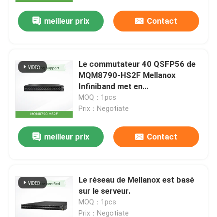
meilleur prix
Contact
Le commutateur 40 QSFP56 de
MQM8790-HS2F Mellanox
Infiniband met en
communication le flux d'air des
MOQ：1pcs
alimentations d'énergie de HDR 2
Prix：Negotiate
P2C
meilleur prix
Contact
Accueil
Le réseau de Mellanox est basé
Produits
sur le serveur.
MOQ：1pcs
Vidéos
Prix：Negotiate