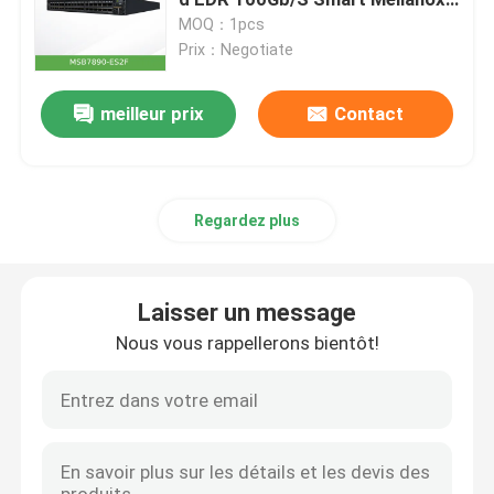
Infiniband incolmatable
MOQ：1pcs
Prix：Negotiate
module de rédaction optique
meilleur prix
Contact
Commutateur de réseau de Mellanox
Carte réseau de Mellanox
Regardez plus
câble mellanox
Laisser un message
Émetteur-récepteur optique de Mellanox
Nous vous rappellerons bientôt!
Commutateur réseau Nvidia
Carte réseau NVIDIA