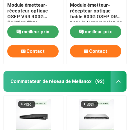
Module émetteur-
Module émetteur-
récepteur optique
récepteur optique
Point d'accès sans fil Aruba
OSFP VR4 400G
fiable 800G OSFP DR8
Solution fibre
pour la transmission de
multimode à haut débit
données haute
Commutateur d'Aruba
meilleur prix
meilleur prix
performance
Commutateur Cisco
Contact
Contact
Rack serveur avec refroidissement intégré
Commutateur de réseau de Mellanox
(92)
Câble à fibre optique et accessoires