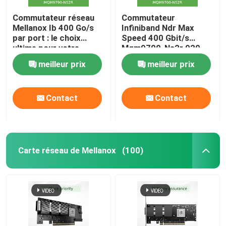
Commutateur réseau
Commutateur
Mellanox Ib 400 Go/s
Infiniband Ndr Max
par port : le choix
Speed 400 Gbit/s
ultime pour votre
Mqm9700-Ns2r 920-
serveur. En stock :
9B210-00RN-0M2,
meilleur prix
meilleur prix
MQM9790-NS2R (920-
idéal pour les
9B210-00RN-0D0) -
exigences client par
Commutateurs gérés
Nvidia Qm9700 1U
Contact
Contact
Carte réseau de Mellanox
(100)