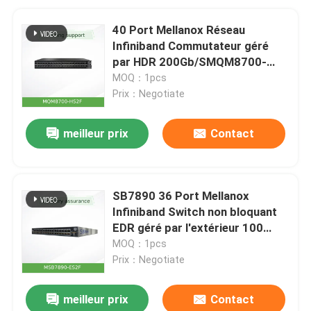
40 Port Mellanox Réseau
Infiniband Commutateur géré
par HDR 200Gb/SMQM8700-
HS2F ((920-9B110-00FH-0MD)
MOQ：1pcs
Prix：Negotiate
meilleur prix
Contact
SB7890 36 Port Mellanox
Infiniband Switch non bloquant
EDR géré par l'extérieur 100
Gb/s
MOQ：1pcs
Prix：Negotiate
meilleur prix
Contact