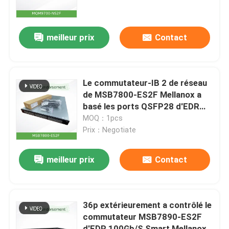
À propos de nous
meilleur prix
Contact
Visite de l'usine
Le commutateur-IB 2 de réseau
Contrôle qualité
de MSB7800-ES2F Mellanox a
basé les ports QSFP28 d'EDR
InfiniBand 1U 36
MOQ：1pcs
Nous contacter
Prix：Negotiate
Nouvelles
meilleur prix
Contact
Cas
36p extérieurement a contrôlé le
commutateur MSB7890-ES2F
Demander un devis
d'EDR 100Gb/S Smart Mellanox