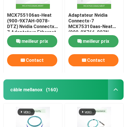
MCX755106as-Heat
Adaptateur Nvidia
(900-9X7AH-0078-
Connectx-7
DTZ) Nvidia Connectx-
MCX75310aas-Neat
7 Adaptateur Ethernet
(900-9X766-003N-
200g avec deux ports
SQ0) Monoport Osfp
meilleur prix
meilleur prix
Infiniband : NDR 400
Go/s (Vitesse par
défaut) Ethernet : 400
Contact
Contact
Gbit/s
câble mellanox
(160)