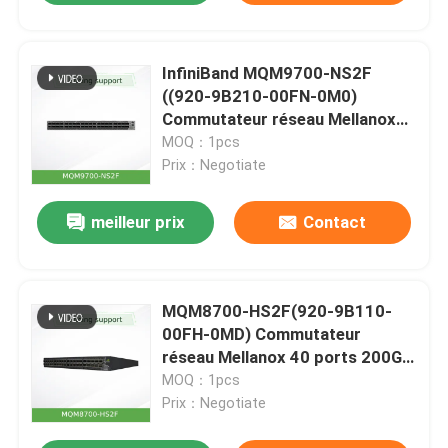
InfiniBand MQM9700-NS2F
((920-9B210-00FN-0M0)
Commutateur réseau Mellanox
1U NDR 400Gb/S Pour le serveur
MOQ：1pcs
Prix：Negotiate
meilleur prix
Contact
MQM8700-HS2F(920-9B110-
00FH-0MD) Commutateur
réseau Mellanox 40 ports 200G
InfiniBand pour centre de
MOQ：1pcs
données
Prix：Negotiate