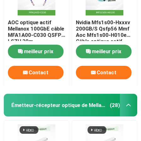
AOC optique actif
Nvidia Mfs1s00-Hxxxv
Mellanox 100GbE câble
200GB/S Qsfp56 Mmf
MFA1A00-C030 QSFP
Aoc Mfs1s00-H010e
LSZH 30m
Câble optique actif,
jusqu'à 200 Gbps, de
meilleur prix
meilleur prix
Qsfp56 à Qsfp56
Contact
Contact
Émetteur-récepteur optique de Mellanox
(28)