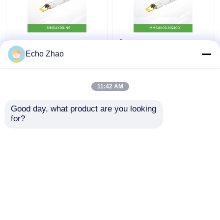
MMS4X00-Ns 800gbps
Émetteurs-récepteurs
Twin-Port Osfp
OSFP monomodes DR4
Echo Zhao
2X400GB/S Monomode
à port unique Nvidia
2xdr4 100m Nvidia
MMS4X00-Ns400
(980-9I31N-00NM00)
11:42 AM
meilleur prix
meilleur prix
400 Go/s
Good day, what product are you looking 
for?
Contact
Contact
Regardez plus
Aperçu
Au sujet de nous
Contactez-nous
Desktop Site
Plan du site
politique de confidentialité