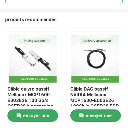
produits recommandés
Câble cuivre passif
Câble DAC passif
Accueil
Mellanox MCP1600-
NVIDIA Mellanox
E003E26 100 Gb/s
MCP1600-E003E26
QSFP28 à connexion
100Gb/s QSFP28 EDR
Produits
directe – 3 m, EDR
InfiniBand 3m
envoyer une
envoyer une
InfiniBand, faible
latence,
Vidéos
demande
demande