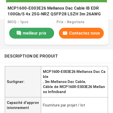
MCP1600-E003E26 Mellanox Dac Cable IB EDR
100Gb/S 4x 25G-NRZ QSFP28 LSZH 3m 26AWG
MOQ：1pcs
Prix：Negotiate
meilleur prix
Contactez nous
DESCRIPTION DE PRODUIT
MCP1600-E003E26 Mellanox Dac Ca
ble
Surligner:
,
3m Mellanox Dac Cable
,
Câble de MCP1600-E003E26 Mellan
ox Infiniband
Capacité d'approv
Fourniture par projet / lot
isionnement