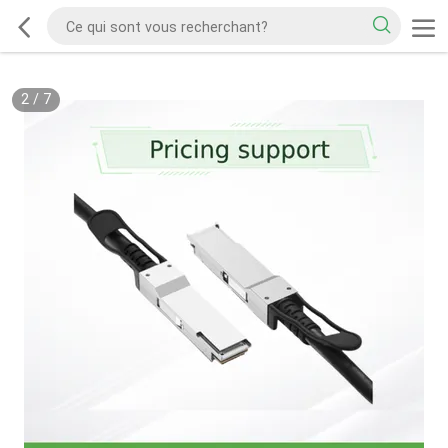
2
/
7