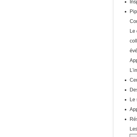
Ins
Pip
Com
Le 
col
évé
App
L'i
Cen
Des
Le 
App
Rés
Les