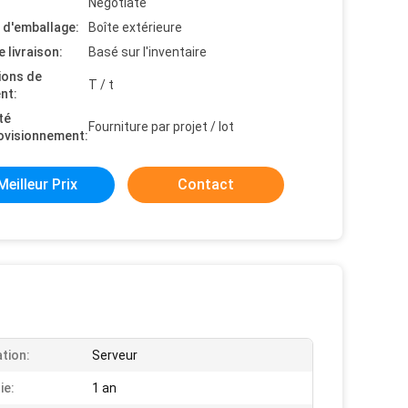
Negotiate
s d'emballage:
Boîte extérieure
e livraison:
Basé sur l'inventaire
ions de
T / t
nt:
té
Fourniture par projet / lot
ovisionnement:
Meilleur Prix
Contact
ation:
Serveur
ie:
1 an