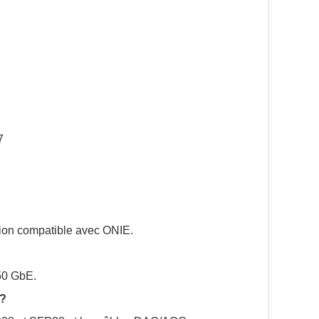
7
tion compatible avec ONIE.
50 GbE.
s?