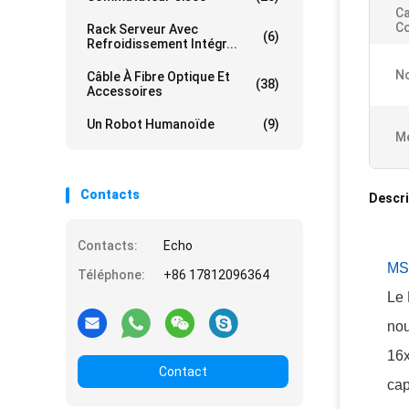
Ca
C
Rack Serveur Avec
(6)
Refroidissement Intégr...
N
Câble À Fibre Optique Et
(38)
Accessoires
Un Robot Humanoïde
(9)
Me
Contacts
Descri
Contacts:
Echo
MS
Téléphone:
+86 17812096364
Le 
nou
16x
Contact
cap