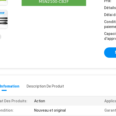
Prix:
Détail
Délai d
Condit
paieme
Capaci
d'appr
 Infomation
Description De Produit
at Des Produits:
Action
Applic
ndition:
Nouveau et original
Garant