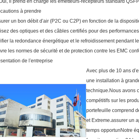
Oui, il prend en charge les émetteurs-récepteurs standard QS
cautions à prendre
urer un bon débit d'air (P2C ou C2P) en fonction de la disposi
lisez des optiques et des câbles certifiés pour des performances
ifier la redondance énergétique et le refroidissement pendant l
vre les normes de sécurité et de protection contre les EMC co
sentation de l'entreprise
Avec plus de 10 ans d'e
une installation à gran
technique.Nous avons con
compétitifs sur les prod
portefeuille comprend
et Extreme.assurer un a
temps opportunNotre équ