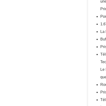
une
Pri
Por
1.6
La 
Buf
Pri
Tél
Tec
Le 
que
Rou
Pri
Tél