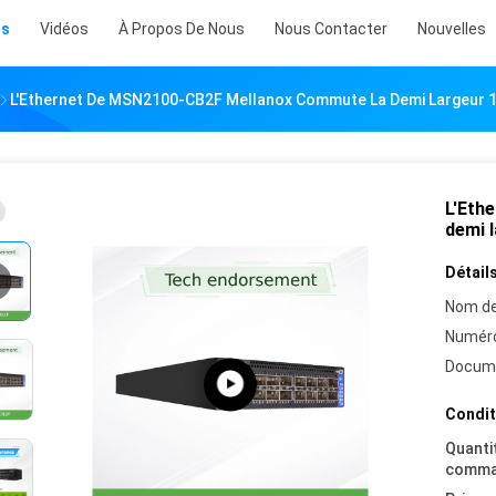
ts
Vidéos
À Propos De Nous
Nous Contacter
Nouvelles
L'Ethernet De MSN2100-CB2F Mellanox Commute La Demi Largeur 
L'Eth
demi 
Détails
Nom de
Numéro
Docum
Condit
Quanti
comma