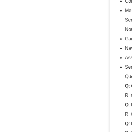
Con
Mei
Ser
Nou
Gar
Nav
Ass
Ser
Qu
Q: 
R: 
Q: 
R: 
Q: 