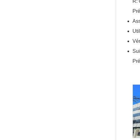
R: 
Pré
Ass
Uti
Vér
Sui
Pré