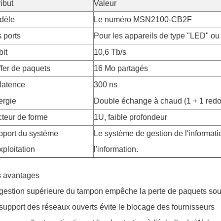
ribut
Valeur
dèle
Le numéro MSN2100-CB2F
 ports
Pour les appareils de type "LED" o
it
10,6 Tb/s
fer de paquets
16 Mo partagés
latence
300 ns
ergie
Double échange à chaud (1 + 1 red
teur de forme
1U, faible profondeur
pport du système
Le système de gestion de l'informati
xploitation
l'information.
 avantages
gestion supérieure du tampon empêche la perte de paquets so
support des réseaux ouverts évite le blocage des fournisseurs