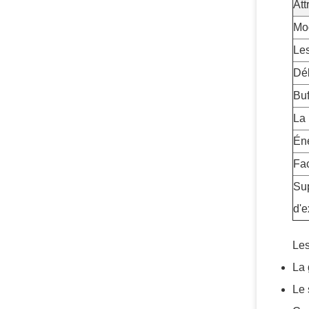
Att
Mo
Les
Déb
Buf
La 
Én
Fac
Su
d'e
Les
La 
Le 