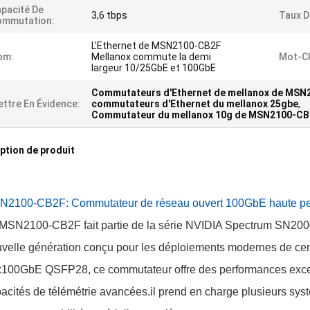
pacité De
3,6 tbps
Taux D
ommutation:
L'Ethernet de MSN2100-CB2F
om:
Mellanox commute la demi
Mot-Cl
largeur 10/25GbE et 100GbE
Commutateurs d'Ethernet de mellanox de MS
ttre En Évidence:
commutateurs d'Ethernet du mellanox 25gbe
,
Commutateur du mellanox 10g de MSN2100-CB
ption de produit
N2100-CB2F: Commutateur de réseau ouvert 100GbE haute p
MSN2100-CB2F fait partie de la série NVIDIA Spectrum SN2000
velle génération conçu pour les déploiements modernes de cen
100GbE QSFP28, ce commutateur offre des performances excepti
acités de télémétrie avancées.il prend en charge plusieurs syst