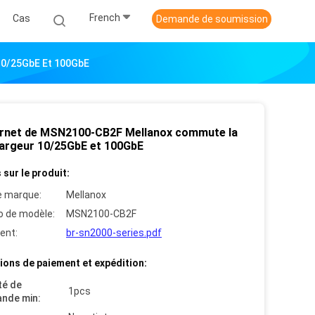
French
Cas
Demande de soumission
10/25GbE Et 100GbE
ernet de MSN2100-CB2F Mellanox commute la
largeur 10/25GbE et 100GbE
 sur le produit:
 marque:
Mellanox
 de modèle:
MSN2100-CB2F
ent:
br-sn2000-series.pdf
ions de paiement et expédition:
té de
1pcs
nde min: