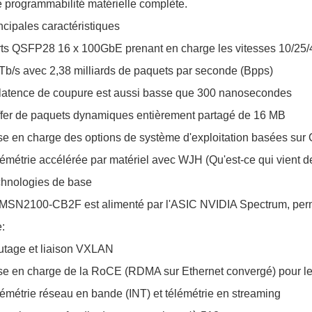
 programmabilité matérielle complète.
ncipales caractéristiques
ts QSFP28 16 x 100GbE prenant en charge les vitesses 10/25
Tb/s avec 2,38 milliards de paquets par seconde (Bpps)
latence de coupure est aussi basse que 300 nanosecondes
fer de paquets dynamiques entièrement partagé de 16 MB
se en charge des options de système d'exploitation basées s
émétrie accélérée par matériel avec WJH (Qu'est-ce qui vient d
hnologies de base
MSN2100-CB2F est alimenté par l'ASIC NVIDIA Spectrum, permet
:
tage et liaison VXLAN
se en charge de la RoCE (RDMA sur Ethernet convergé) pour le
émétrie réseau en bande (INT) et télémétrie en streaming