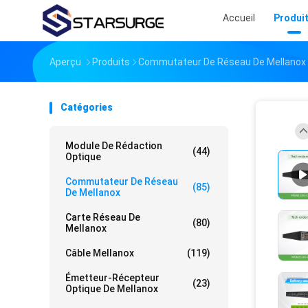
Accueil
Produi
Aperçu
Produits
Commutateur De Réseau De Mellanox
Catégories
Module De Rédaction
(44)
Optique
Commutateur De Réseau
(85)
De Mellanox
Carte Réseau De
(80)
Mellanox
Câble Mellanox
(119)
Émetteur-Récepteur
(23)
Optique De Mellanox