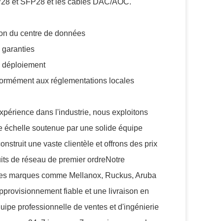
FP28 et SFP28 et les câbles DAC/AOC.
tion du centre de données
 garanties
e déploiement
nformément aux réglementations locales
xpérience dans l'industrie, nous exploitons
de échelle soutenue par une solide équipe
struit une vaste clientèle et offrons des prix
uits de réseau de premier ordreNotre
 des marques comme Mellanox, Ruckus, Aruba
pprovisionnement fiable et une livraison en
ipe professionnelle de ventes et d'ingénierie