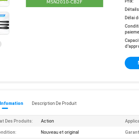
Prix:
Détail
Délai d
Condit
paieme
Capaci
d'appr
 Infomation
Description De Produit
at Des Produits:
Action
Applic
ndition:
Nouveau et original
Garant