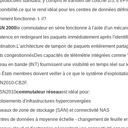
 protocoles standard, y compris le transfert de couche 2/3, 
ponibilité.ce qui le rend idéal pour les centres de données défini
ment fonctionne- t- il?
SN 2000
le commutateur en série fonctionne à l'aide d'un méc
latence en redirigeant les paquets immédiatement après l'identif
tination.L'architecture de tampon de paquets entièrement par
ts congestionnésDes capacités de télémétrie intégrées comme
eau en bande (INT) fournissent une visibilité en temps réel sur
 États membres doivent veiller à ce que le système d'exploitatio
N2010-CB2F.
 SN2010
commutateur réseau
est idéal pour:
loiements d'infrastructures hyperconvergées
eaux de zone de stockage (SAN) et connectivité NAS
tres de données à moyenne échelle - changement de feuille en