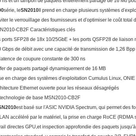
 ns et un tampon de paquets entièrement partagé de 16 Mo pou
00
série, le
SN2010
Il prend en charge plusieurs systèmes d'explo
viter le verrouillage des fournisseurs et d'optimiser le coût total
2010-CB2F Caractéristiques clés
 ports SFP28 de 18x 10/25GbE + les ports QSFP28 de liaison
 Gbps de débit avec une capacité de transmission de 1,26 Bpp
latence de coupure constante de 300 ns
fer de paquets partagé dynamiquement de 16 MB
se en charge des systèmes d'exploitation Cumulus Linux, ONIE
hitecture Ethernet ouverte pour les réseaux désagrégés
 technologie de base MSN2010-CB2F
SN2010
est basé sur l'ASIC NVIDIA Spectrum, qui permet des fo
AN accéléré par le matériel, la prise en charge RoCE (RDMA s
vail directes GPU,et inspection approfondie des paquets jusqu