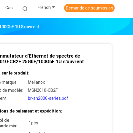
French
Cas
Demande de soumission
100GbE 1U S'ouvrent
mmutateur d'Ethernet de spectre de
10-CB2F 25GbE/100GbE 1U s'ouvrent
 sur le produit:
 marque:
Mellanox
 de modèle:
MSN2010-CB2F
ent:
br-sn2000-series.pdf
ions de paiement et expédition:
té de
1pcs
nde min: