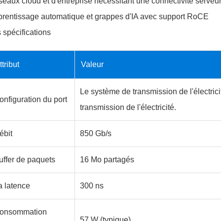
eaux cloud et d'entreprise nécessitant une connectivité serve
rentissage automatique et grappes d'IA avec support RoCE
 spécifications
ttribut
Valeur
Le système de transmission de l'électric
onfiguration du port
transmission de l'électricité.
ébit
850 Gb/s
uffer de paquets
16 Mo partagés
a latence
300 ns
onsommation
57 W (typique)