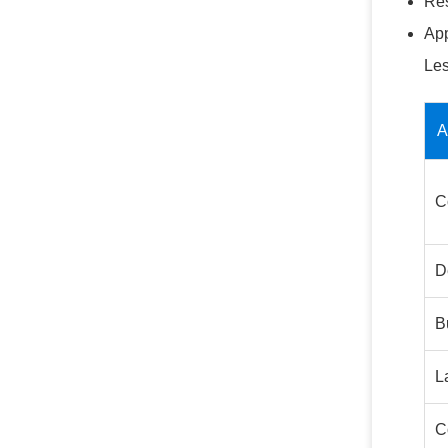
Rés
App
Les
A
C
D
B
L
C