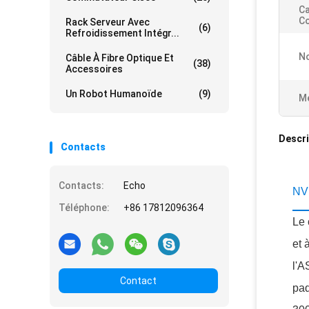
Ca
C
Rack Serveur Avec
(6)
Refroidissement Intégr...
N
Câble À Fibre Optique Et
(38)
Accessoires
Un Robot Humanoïde
(9)
Me
Descri
Contacts
Contacts:
Echo
NV
Téléphone:
+86 17812096364
Le 
et 
l'A
Contact
paq