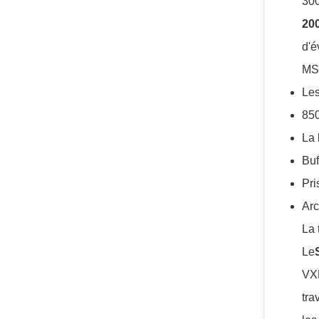
300
20
d'é
MSN
Les
850
La 
Buf
Pri
Arc
La
Le
VXL
tra