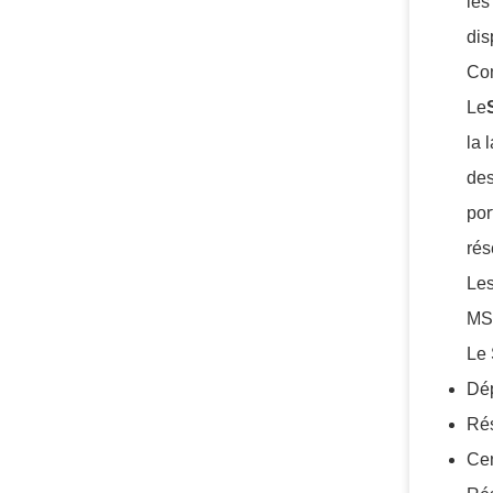
les
dis
Com
Le
la 
des
por
rés
Les
MS
Le
Dép
Rés
Cen