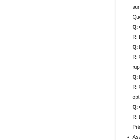
sur
Qu
Q: 
R: 
Q: 
R: 
rup
Q: 
R: 
opt
Q: 
R: 
Pré
Ass