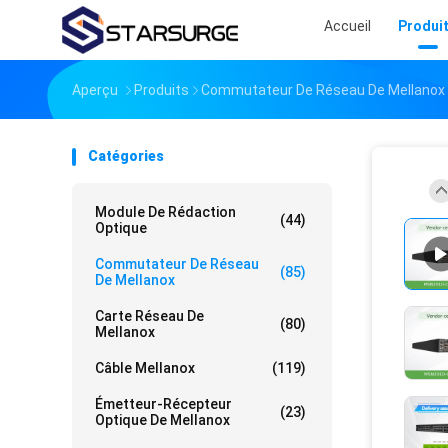
Accueil
Produi
Aperçu
Produits
Commutateur De Réseau De Mellanox
Catégories
Module De Rédaction
(44)
Optique
Commutateur De Réseau
(85)
De Mellanox
Carte Réseau De
(80)
Mellanox
Câble Mellanox
(119)
Émetteur-Récepteur
(23)
Optique De Mellanox