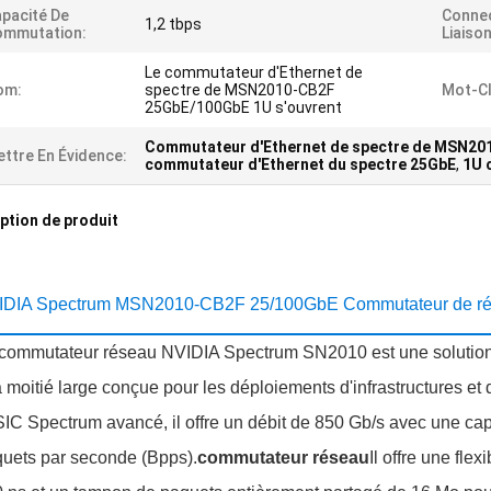
pacité De
Connec
1,2 tbps
ommutation:
Liaiso
Le commutateur d'Ethernet de
om:
spectre de MSN2010-CB2F
Mot-Cl
25GbE/100GbE 1U s'ouvrent
Commutateur d'Ethernet de spectre de MSN20
ttre En Évidence:
commutateur d'Ethernet du spectre 25GbE
,
1U 
ption de produit
IDIA Spectrum MSN2010-CB2F 25/100GbE Commutateur de ré
commutateur réseau NVIDIA Spectrum SN2010 est une solution 
à moitié large conçue pour les déploiements d'infrastructures 
SIC Spectrum avancé, il offre un débit de 850 Gb/s avec une capa
uets par seconde (Bpps).
commutateur réseau
Il offre une fle