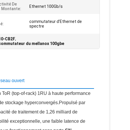
tivité De
Ethernet 100Gb/s
n Montante:
commutateur d'Ethernet de
é:
spectre
10-CB2F
,
commutateur du mellanox 100gbe
seau ouvert
ToR (top-of-rack) 1RU à haute performance
et de stockage hyperconvergés.Propulsé par
cité de traitement de 1,26 milliard de
xibilité exceptionnelle, une faible latence de