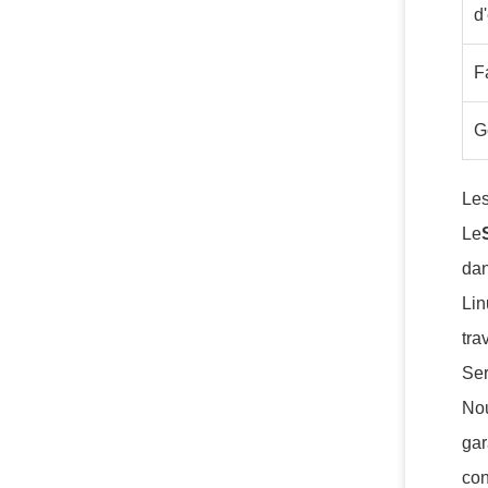
d'
F
G
Les
Le
dan
Lin
tra
Ser
Nou
gar
con