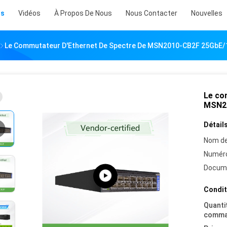
ts
Vidéos
À Propos De Nous
Nous Contacter
Nouvelles
Le Commutateur D'Ethernet De Spectre De MSN2010-CB2F 25GbE/
Le co
MSN20
Détails
Nom de
Numéro
Docum
Condit
Quanti
comma