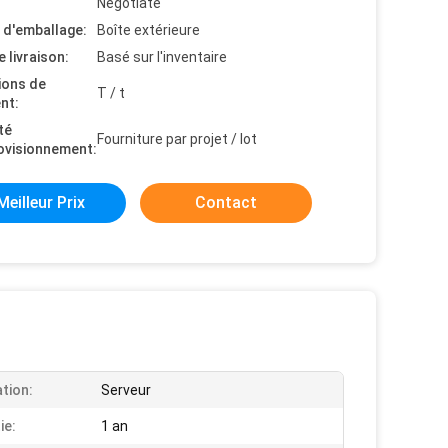
Negotiate
s d'emballage:
Boîte extérieure
e livraison:
Basé sur l'inventaire
ions de
T / t
nt:
té
Fourniture par projet / lot
ovisionnement:
Meilleur Prix
Contact
ation:
Serveur
ie:
1 an