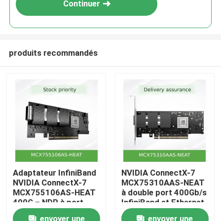
Continuer
produits recommandés
Accueil
Adaptateur InfiniBand
NVIDIA ConnectX-7
NVIDIA ConnectX-7
MCX75310AAS-NEAT
Produits
MCX755106AS-HEAT
à double port 400Gb/s
400G – NDR à port
InfiniBand et Ethernet
unique, PCIe 5.0,
Adapteur intelligent
Vidéos
envoyer une
envoyer une