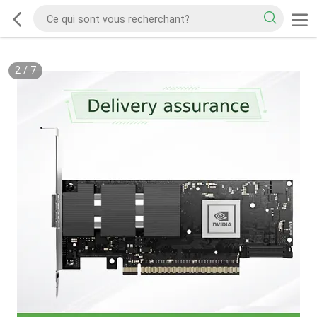
2
/
7