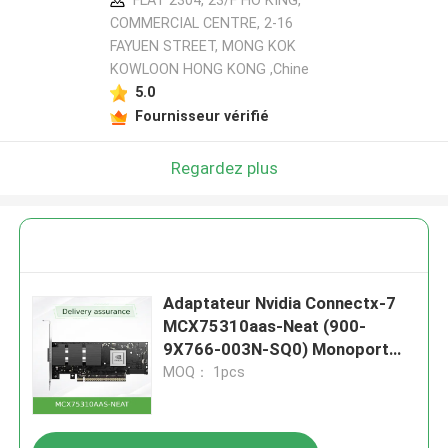
FLAT 2304, 23/F HO KING,
COMMERCIAL CENTRE, 2-16
FAYUEN STREET, MONG KOK
KOWLOON HONG KONG ,Chine
5.0
Fournisseur vérifié
Regardez plus
Adaptateur Nvidia Connectx-7
MCX75310aas-Neat (900-
9X766-003N-SQ0) Monoport
Osfp Infiniband : NDR 400 Go/s
MOQ： 1pcs
(Vitesse par défaut) Ethernet :
400 Gbit/s