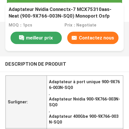
Adaptateur Nvidia Connectx-7 MCX75310aas-
Neat (900-9X766-003N-SQ0) Monoport Osfp
Infiniband : NDR 400 Go/s (Vitesse par défaut)
MOQ：1pcs
Prix：Negotiate
Ethernet : 400 Gbit/s
meilleur prix
Contactez nous
DESCRIPTION DE PRODUIT
Adaptateur à port unique 900-9X76
6-003N-SQ0
,
Adaptateur Nvidia 900-9X766-003N-
Surligner:
SQ0
,
Adaptateur 400Gbe 900-9X766-003
N-SQ0