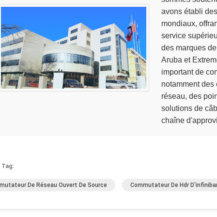
avons établi de
mondiaux, offran
service supérieu
des marques de 
Aruba et Extrem
important de com
notamment des c
réseau, des poin
solutions de câb
chaîne d'approvi
 Tag:
utateur De Réseau Ouvert De Source
Commutateur De Hdr D'infiniba