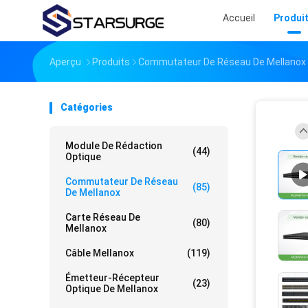
Accueil
Produi
Aperçu
Produits
Commutateur De Réseau De Mellanox
Catégories
Module De Rédaction
(44)
Optique
Commutateur De Réseau
(85)
De Mellanox
Carte Réseau De
(80)
Mellanox
Câble Mellanox
(119)
Émetteur-Récepteur
(23)
Optique De Mellanox