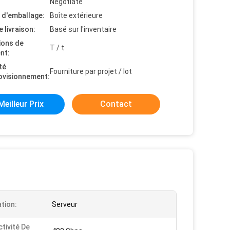
Negotiate
s d'emballage:
Boîte extérieure
e livraison:
Basé sur l'inventaire
ions de
T / t
nt:
té
Fourniture par projet / lot
ovisionnement:
Meilleur Prix
Contact
ation:
Serveur
tivité De