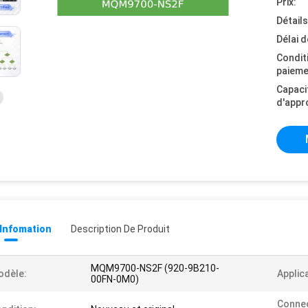
Prix:
Détail
Délai d
Condit
paieme
Capaci
d'appr
 Infomation
Description De Produit
MQM9700-NS2F (920-9B210-
odèle:
Applic
00FN-0M0)
Connec