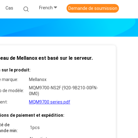
French
Cas
Demande de soumission
eau de Mellanox est basé sur le serveur.
 sur le produit:
 marque:
Mellanox
MQM9700-NS2F (920-9B210-00FN-
 de modèle:
0M0)
ent:
MQM9700 series.pdf
ions de paiement et expédition:
té de
1pcs
nde min: