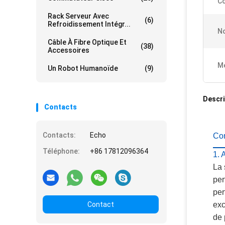
Co
Rack Serveur Avec
(6)
Refroidissement Intégr...
N
Câble À Fibre Optique Et
(38)
Accessoires
Me
Un Robot Humanoïde
(9)
Descri
Contacts
Contacts:
Echo
Co
Téléphone:
+86 17812096364
1.
La 
per
per
Contact
exc
de 