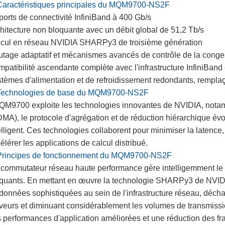
Caractéristiques principales du MQM9700-NS2F
ports de connectivité InfiniBand à 400 Gb/s
hitecture non bloquante avec un débit global de 51,2 Tb/s
cul en réseau NVIDIA SHARPy3 de troisième génération
tage adaptatif et mécanismes avancés de contrôle de la conge
patibilité ascendante complète avec l'infrastructure InfiniBand 
tèmes d'alimentation et de refroidissement redondants, rempla
 Technologies de base du MQM9700-NS2F
QM9700 exploite les technologies innovantes de NVIDIA, notamm
MA), le protocole d'agrégation et de réduction hiérarchique évo
elligent. Ces technologies collaborent pour minimiser la latence, 
élérer les applications de calcul distribué.
Principes de fonctionnement du MQM9700-NS2F
commutateur réseau haute performance gère intelligemment le 
quants. En mettant en œuvre la technologie SHARPy3 de NVIDIA,
données sophistiquées au sein de l'infrastructure réseau, décha
veurs et diminuant considérablement les volumes de transmissi
 performances d'application améliorées et une réduction des fra