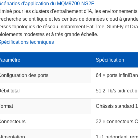
Scénarios d'application du MQM9700-NS2F
imisé pour les clusters d'entraînement d'IA, les environnements
recherche scientifique et les centres de données cloud à gran
erses topologies de réseau, notamment Fat Tree, SlimFly et Drag
loiements modestes et à très grande échelle.
Spécifications techniques
Paramètre
Spécification
onfiguration des ports
64 × ports InfiniBa
ébit total
51,2 Tb/s bidirecti
Format
Châssis standard 
Connecteurs
32 × connecteurs
limentation
1+1 redondant, re