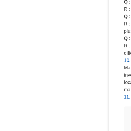
Q :
R :
Q :
R :
plu
Q :
R :
dif
10.
Mai
inv
loc
mai
11.