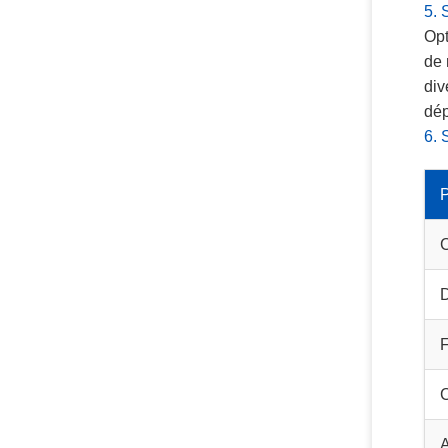
5. 
Opt
de 
div
dép
6. 
C
D
A