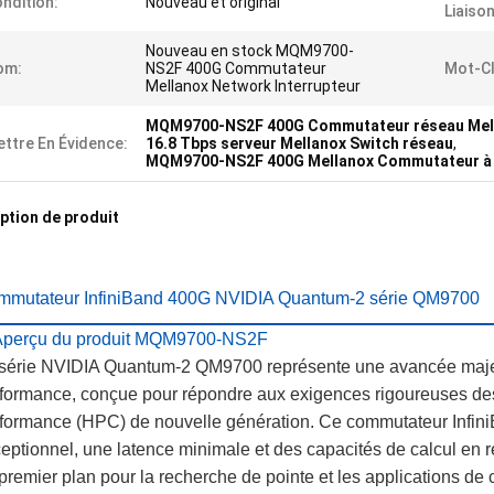
ndition:
Nouveau et original
Liaiso
Nouveau en stock MQM9700-
om:
NS2F 400G Commutateur
Mot-Cl
Mellanox Network Interrupteur
MQM9700-NS2F 400G Commutateur réseau Mel
ttre En Évidence:
16.8 Tbps serveur Mellanox Switch réseau
,
MQM9700-NS2F 400G Mellanox Commutateur à b
ption de produit
mmutateur InfiniBand 400G NVIDIA Quantum-2 série QM9700
 Aperçu du produit MQM9700-NS2F
série NVIDIA Quantum-2 QM9700 représente une avancée maje
formance, conçue pour répondre aux exigences rigoureuses des 
formance (HPC) de nouvelle génération. Ce commutateur Infini
eptionnel, une latence minimale et des capacités de calcul en ré
premier plan pour la recherche de pointe et les applications de 