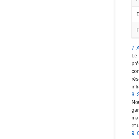
7. 
Le 
pré
con
rés
inf
8. 
Nou
gar
mai
et 
9. 