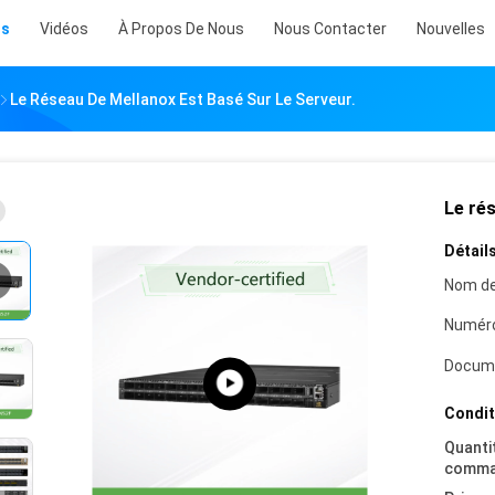
ts
Vidéos
À Propos De Nous
Nous Contacter
Nouvelles
Le Réseau De Mellanox Est Basé Sur Le Serveur.
Le rés
Détails
Nom de
Numéro
Docum
Condit
Quanti
comma