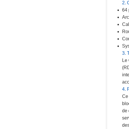
2. 
64 
Arc
Cal
Rou
Com
Sys
3.
Le 
(RD
int
acc
4. 
Ce 
blo
de 
ser
des