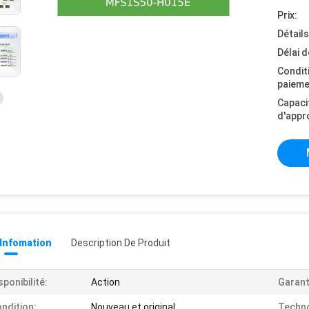
Prix:
Détail
Délai d
Condit
paieme
Capaci
d'appr
 Infomation
Description De Produit
sponibilité:
Action
Garant
ndition:
Nouveau et original
Techno