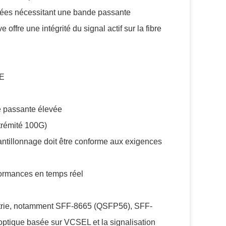
nnées nécessitant une bande passante
ve offre une intégrité du signal actif sur la fibre
bE
e passante élevée
trémité 100G)
antillonnage doit être conforme aux exigences
formances en temps réel
strie, notamment SFF-8665 (QSFP56), SFF-
 optique basée sur VCSEL et la signalisation