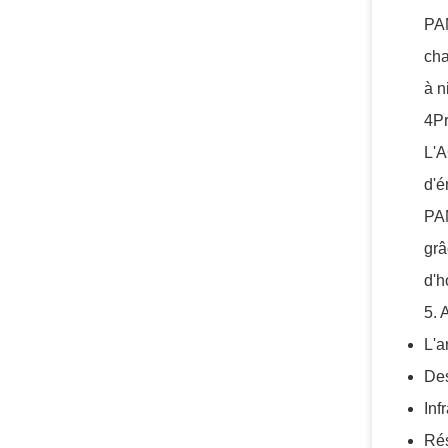
PAM
cha
à n
4Pr
L'A
d'é
PAM
grâ
d'h
5. 
L'a
Des
Inf
Rés