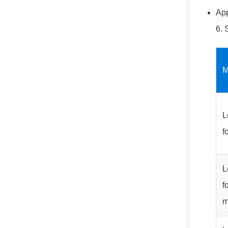
App
6. 
M
L
f
L
f
m