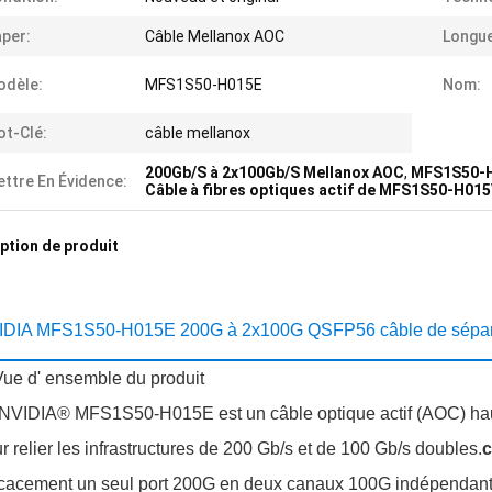
per:
Câble Mellanox AOC
Longue
odèle:
MFS1S50-H015E
Nom:
t-Clé:
câble mellanox
200Gb/S à 2x100Gb/S Mellanox AOC
,
MFS1S50-H
ttre En Évidence:
Câble à fibres optiques actif de MFS1S50-H01
ption de produit
DIA MFS1S50-H015E 200G à 2x100G QSFP56 câble de séparati
Vue d' ensemble du produit
NVIDIA® MFS1S50-H015E est un câble optique actif (AOC) haut
r relier les infrastructures de 200 Gb/s et de 100 Gb/s doubles.
c
icacement un seul port 200G en deux canaux 100G indépendant