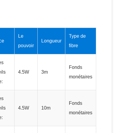
Le
Type de
ace
Longueur
pouvoir
fibre
es
Fonds
ils
4.5W
3m
monétaires
e:
es
Fonds
ils
4.5W
10m
monétaires
e: