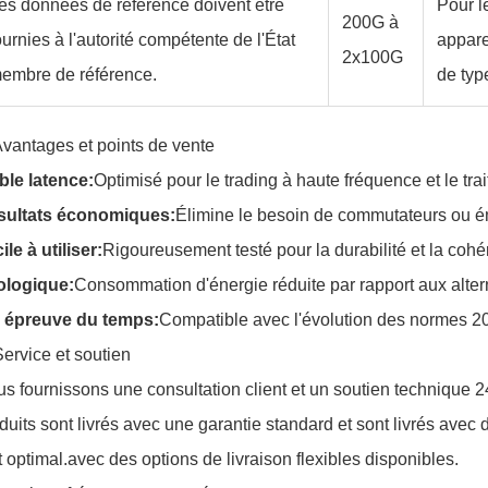
es données de référence doivent être
Pour l
200G à
ournies à l'autorité compétente de l'État
appare
2x100G
embre de référence.
de typ
Avantages et points de vente
ble latence:
Optimisé pour le trading à haute fréquence et le tr
sultats économiques:
Élimine le besoin de commutateurs ou é
ile à utiliser:
Rigoureusement testé pour la durabilité et la coh
ologique:
Consommation d'énergie réduite par rapport aux altern
' épreuve du temps:
Compatible avec l'évolution des normes 2
Service et soutien
s fournissons une consultation client et un soutien technique 24
duits sont livrés avec une garantie standard et sont livrés ave
t optimal.avec des options de livraison flexibles disponibles.