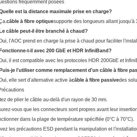
uestions fréquemment posées
Quelle est la distance maximale prise en charge?
Ça.
câble à fibre optique
supporte des longueurs allant jusqu'à 
Le câble peut-il être branché à chaud?
Oui, l'AOC prend en charge la prise à chaud pour faciliter l'insta
Fonctionne-t-il avec 200 GbE et HDR InfiniBand?
Oui, il est compatible avec les protocoles HDR 200GbE et Infin
Puis-je l'utiliser comme remplacement d'un câble à fibre pa
Oui, elle sert d'alternative active à
câble à fibre passive
des solu
récautions
tez de plier le câble au-delà d'un rayon de 30 mm.
urez-vous que les connecteurs sont propres avant leur insertio
ctionner dans la plage de température spécifiée (0°C à 70°C).
vez les précautions ESD pendant la manipulation et l'installatio