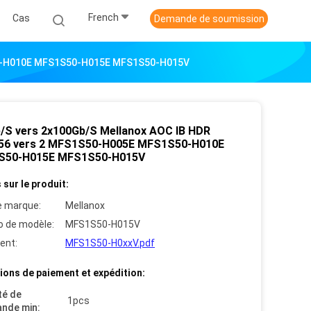
French
Cas
Demande de soumission
50-H010E MFS1S50-H015E MFS1S50-H015V
/S vers 2x100Gb/S Mellanox AOC IB HDR
6 vers 2 MFS1S50-H005E MFS1S50-H010E
S50-H015E MFS1S50-H015V
 sur le produit:
 marque:
Mellanox
 de modèle:
MFS1S50-H015V
ent:
MFS1S50-H0xxV.pdf
ions de paiement et expédition:
té de
1pcs
nde min: