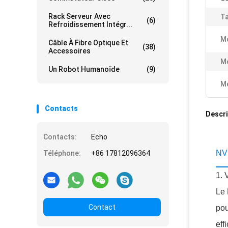
Rack Serveur Avec
Ta
(6)
Refroidissement Intégr...
M
Câble À Fibre Optique Et
(38)
Accessoires
Mo
Un Robot Humanoïde
(9)
Me
Contacts
Descri
Contacts:
Echo
NVI
Téléphone:
+86 17812096364
1. 
Le 
Contact
pou
eff