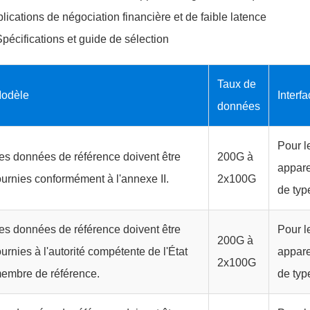
lications de négociation financière et de faible latence
Spécifications et guide de sélection
Taux de
odèle
Interf
données
Pour l
es données de référence doivent être
200G à
appare
ournies conformément à l'annexe II.
2x100G
de typ
es données de référence doivent être
Pour l
200G à
ournies à l'autorité compétente de l'État
appare
2x100G
embre de référence.
de typ