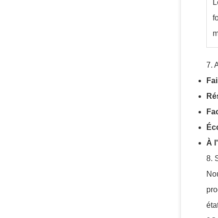
L
f
m
7. 
Fai
Ré
Fac
Éc
À l
8. 
Nou
pro
éta