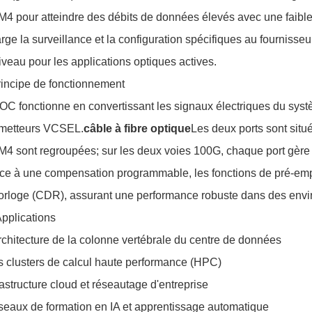
4 pour atteindre des débits de données élevés avec une faib
rge la surveillance et la configuration spécifiques au fournisseur
iveau pour les applications optiques actives.
incipe de fonctionnement
OC fonctionne en convertissant les signaux électriques du syst
metteurs VCSEL.
câble à fibre optique
Les deux ports sont situ
4 sont regroupées; sur les deux voies 100G, chaque port gère d
ce à une compensation programmable, les fonctions de pré-em
orloge (CDR), assurant une performance robuste dans des env
Applications
rchitecture de la colonne vertébrale du centre de données
 clusters de calcul haute performance (HPC)
rastructure cloud et réseautage d'entreprise
eaux de formation en IA et apprentissage automatique