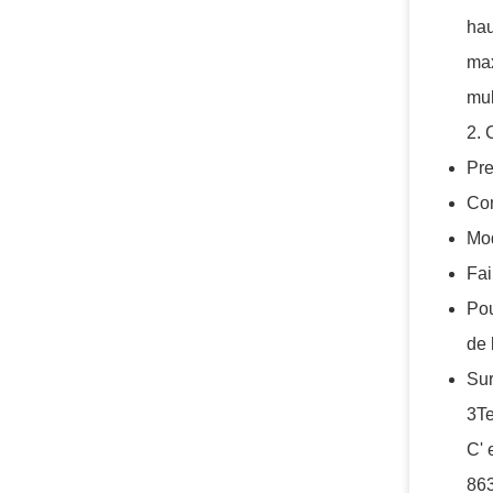
hau
max
mul
2. 
Pre
Con
Mod
Fai
Pou
de 
Sur
3Te
C' 
863