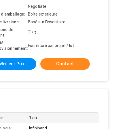
Negotiate
s d'emballage:
Boîte extérieure
e livraison:
Basé sur l'inventaire
ions de
T / t
nt:
té
Fourniture par projet / lot
ovisionnement:
Meilleur Prix
Contact
ie:
1 an
logie:
Infiniband