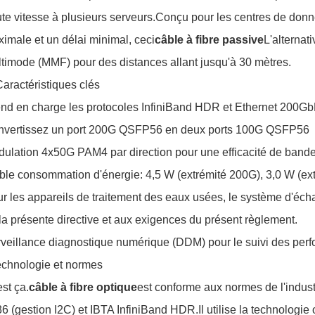
te vitesse à plusieurs serveurs.Conçu pour les centres de do
imale et un délai minimal, ceci
câble à fibre passive
L'alternati
timode (MMF) pour des distances allant jusqu'à 30 mètres.
Caractéristiques clés
nd en charge les protocoles InfiniBand HDR et Ethernet 200G
vertissez un port 200G QSFP56 en deux ports 100G QSFP56
ulation 4x50G PAM4 par direction pour une efficacité de band
ble consommation d'énergie: 4,5 W (extrémité 200G), 3,0 W (ex
r les appareils de traitement des eaux usées, le système d'éch
la présente directive et aux exigences du présent règlement.
veillance diagnostique numérique (DDM) pour le suivi des per
chnologie et normes
est ça.
câble à fibre optique
est conforme aux normes de l'indu
6 (gestion I2C) et IBTA InfiniBand HDR.Il utilise la technologie