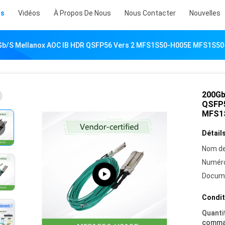
ts
Vidéos
À Propos De Nous
Nous Contacter
Nouvelles
Gb/S Mellanox AOC IB HDR QSFP56 Vers 2 MFS1S50-H005E MFS1S
200Gb
QSFP5
MFS1
Détails
Nom de
Numéro
Docum
Condit
Quanti
comma