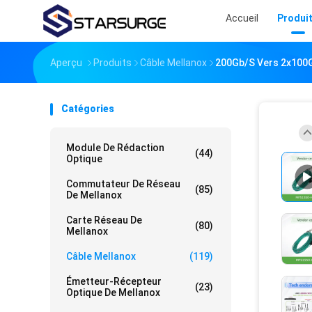
Accueil
Produi
Aperçu
Produits
Câble Mellanox
200Gb/S Vers 2x100
Catégories
Module De Rédaction
(44)
Optique
Commutateur De Réseau
(85)
De Mellanox
Carte Réseau De
(80)
Mellanox
Câble Mellanox
(119)
Émetteur-Récepteur
(23)
Optique De Mellanox