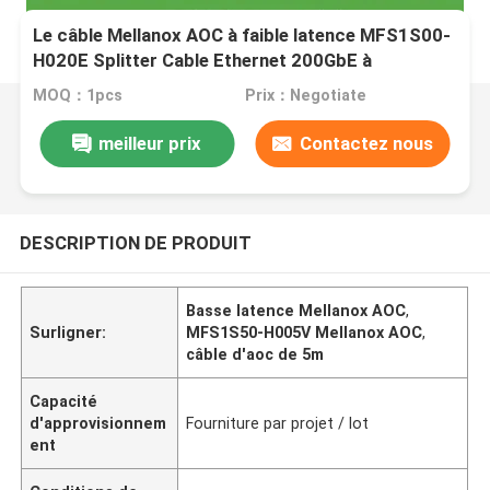
Le câble Mellanox AOC à faible latence MFS1S00-
H020E Splitter Cable Ethernet 200GbE à
2x100GbE 20m
MOQ：1pcs
Prix：Negotiate
meilleur prix
Contactez nous
DESCRIPTION DE PRODUIT
Basse latence Mellanox AOC
,
Surligner:
MFS1S50-H005V Mellanox AOC
,
câble d'aoc de 5m
Capacité
d'approvisionnem
Fourniture par projet / lot
ent