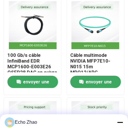
À propos de nous
Visite de l'usine
Contrôle qualité
100 Gb/s câble
Câble multimode
InfiniBand EDR
NVIDIA MFP7E10-
MCP1600-E003E26
N015 15m
Nous contacter
QSFP28 DAC en cuivre
MPO12/APC
pour le haut du rack
InfiniBand 800G
envoyer une
envoyer une
Nouvelles
demande
demande
Cas
Echo Zhao
Demander un devis