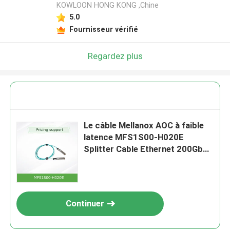
KOWLOON HONG KONG ,Chine
5.0
Fournisseur vérifié
Regardez plus
Le câble Mellanox AOC à faible
latence MFS1S00-H020E
Splitter Cable Ethernet 200GbE
à 2x100GbE 20m
Continuer