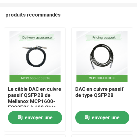
produits recommandés
Le câble DAC en cuivre
DAC en cuivre passif
passif QSFP28 de
de type QSFP28
Accueil
Mellanox MCP1600-
E003E26 à 100 Gb/s
est de 3 m, 26 AWG,
Produits
envoyer une
envoyer une
EDR InfiniBand, LSZH
demande
demande
Vidéos