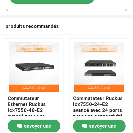
produits recommandés
Accueil
Commutateur
Commutateur Ruckus
Ethernet Ruckus
Icx7550-24-E2
Icx7550-48-E2
avancé avec 24 ports
Produits
avancé pour une
pour une connectivité
connectivité
transparente
envoyer une
envoyer une
transparente
Vidéos