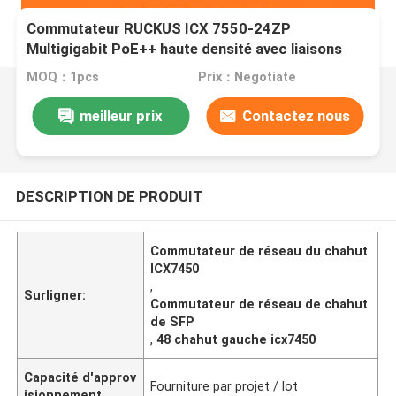
Commutateur RUCKUS ICX 7550-24ZP
Multigigabit PoE++ haute densité avec liaisons
montantes 100G
MOQ：1pcs
Prix：Negotiate
meilleur prix
Contactez nous
DESCRIPTION DE PRODUIT
Commutateur de réseau du chahut
ICX7450
,
Surligner:
Commutateur de réseau de chahut
de SFP
,
48 chahut gauche icx7450
Capacité d'approv
Fourniture par projet / lot
isionnement