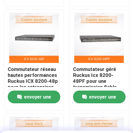
demande
demande
À propos de nous
Visite de l'usine
Contrôle qualité
Commutateur réseau
Commutateur géré
Nous contacter
hautes performances
Ruckus Icx 8200-
Ruckus ICX 8200-48p
48PF pour une
pour les entreprises
transmission fiable
Nouvelles
des données
envoyer une
envoyer une
demande
demande
Cas
Demander un devis