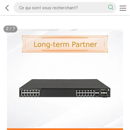
2
/
7