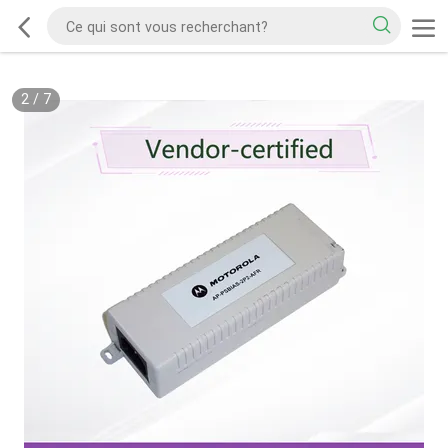
2
/
7