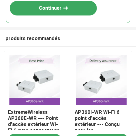
Continuer
produits recommandés
Accueil
ExtremeWireless
AP360I-WR Wi-Fi 6
Produits
AP360E-WR --- Point
point d'accès
d'accès extérieur Wi-
extérieur --- Conçu
Fi 6 avec connecteurs
pour les
Vidéos