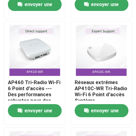
d'antenne externes et
environnements
envoyer une
envoyer une
capteur de sécurité à
difficiles et la
temps plein pour la
connectivité à haute
demande
demande
À propos de nous
région EMEA
densité
Visite de l'usine
Contrôle qualité
Nous contacter
AP460 Tri-Radio Wi-Fi
Réseaux extrêmes
6 Point d'accès ---
AP410C-WR Tri-Radio
Nouvelles
Des performances
Wi-Fi 6 Point d'accès
robustes pour des
Système
environnements
d'exploitation
envoyer une
envoyer une
extérieurs exigeants
universel Capteur de
Cas
sécurité haute densité
demande
demande
Demander un devis