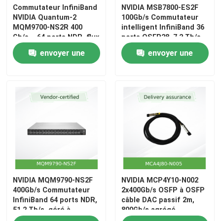
Commutateur InfiniBand
NVIDIA MSB7800-ES2F
NVIDIA Quantum-2
100Gb/s Commutateur
Le câble NVIDIA
MQM9700-NS2R 400
intelligent InfiniBand 36
Gb/s – 64 ports NDR, flux
ports QSFP28, 7,2 Tb/s,
d'air C2P, gestion
géré par MLNX-OS
envoyer une
envoyer une
Transcepteur optique NVIDIA
intégrée
demande
demande
Points d'accès sans fil extrêmes
Commutateur réseau extrême
Licence pour les réseaux extrêmes
Points d'accès sans fil de chahut
NVIDIA MQM9790-NS2F
NVIDIA MCP4Y10-N002
400Gb/s Commutateur
2x400Gb/s OSFP à OSFP
InfiniBand 64 ports NDR,
câble DAC passif 2m,
51.2 Tb/s, géré à
800Gb/s agrégé,
Commutateur de réseau de chahut
l'extérieur, 1U pour les
InfiniBand et Ethernet