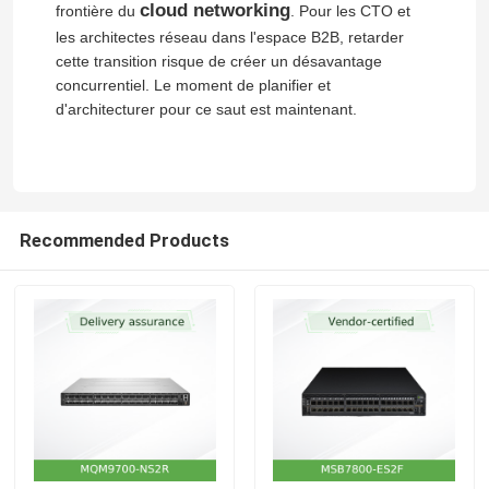
cloud networking
frontière du
. Pour les CTO et
les architectes réseau dans l'espace B2B, retarder
module de rédaction optique
cette transition risque de créer un désavantage
concurrentiel. Le moment de planifier et
d'architecturer pour ce saut est maintenant.
Commutateur de réseau de Mellanox
Carte réseau de Mellanox
Recommended Products
câble mellanox
Émetteur-récepteur optique de Mellanox
Commutateur réseau Nvidia
Carte réseau NVIDIA