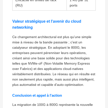
(RU)
ports
ports
À propos de nous
Valeur stratégique et l'avenir du cloud
networking
Visite de l'usine
Ce changement architectural est plus qu'une simple
mise à niveau de la bande passante ; c'est un
Contrôle qualité
catalyseur stratégique. En adoptant le 800G, les
entreprises peuvent pérenniser leurs opérations,
créant ainsi une base solide pour des technologies
Nous contacter
telles que NVMe-oF (Non-Volatile Memory Express
over Fabrics) et des applications cloud-natives
véritablement distribuées. Le réseau qui en résulte est
Nouvelles
non seulement plus rapide, mais aussi plus intelligent,
plus automatisé et capable d'auto-optimisation.
Cas
Conclusion et appel à l'action
La migration de 100G à 800G représente la nouvelle
Demander un devis