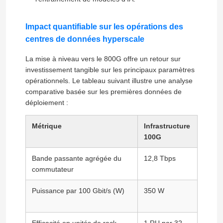
Impact quantifiable sur les opérations des
centres de données hyperscale
La mise à niveau vers le 800G offre un retour sur
investissement tangible sur les principaux paramètres
opérationnels. Le tableau suivant illustre une analyse
comparative basée sur les premières données de
déploiement :
Métrique
Infrastructure
Infra
100G
800G
Accueil
Bande passante agrégée du
12,8 Tbps
51,2 
commutateur
Produits
Puissance par 100 Gbit/s (W)
350 W
210 
Vidéos
Efficacité en unités de rack
1 RU par 32
1 RU 