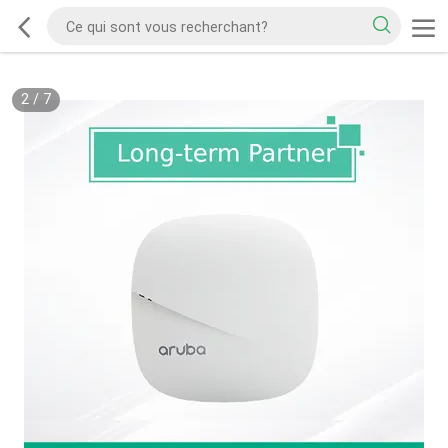
2
/
7