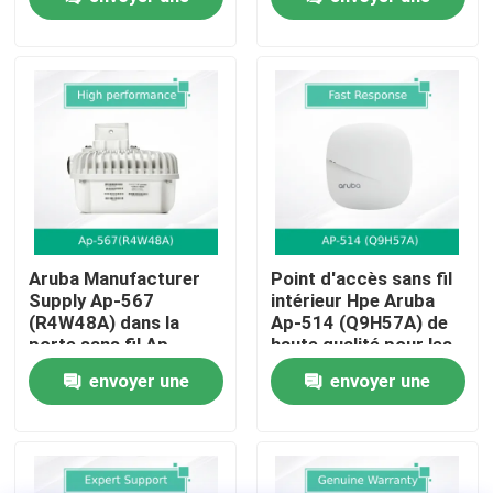
demande
demande
À propos de nous
Visite de l'usine
Contrôle qualité
Nous contacter
Aruba Manufacturer
Point d'accès sans fil
Supply Ap-567
intérieur Hpe Aruba
(R4W48A) dans la
Ap-514 (Q9H57A) de
Nouvelles
porte sans fil Ap
haute qualité pour les
entreprises
envoyer une
envoyer une
Cas
demande
demande
Demander un devis