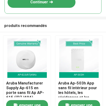
Continuer
produits recommandés
Accueil
Aruba Manufacturer
Aruba Ap-503h App
Supply Ap-615 en
sans fil intérieur pour
Produits
porte sans fil Ap AP-
les hôtels, les
615 ((R7J49A)
résidences et les
bureaux distants
Vidéos
envoyer une
envoyer une